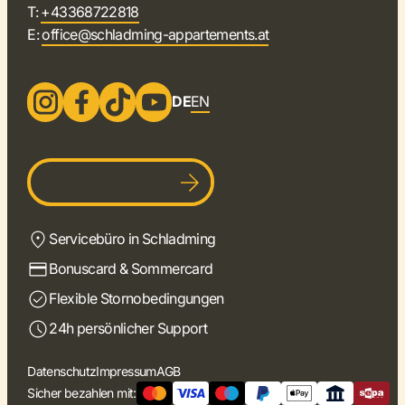
T:
+43368722818
E:
office@schladming-appartements.at
DE
EN
Gastgeber werden
Servicebüro in Schladming
Bonuscard & Sommercard
Flexible Stornobedingungen
24h persönlicher Support
Datenschutz
Impressum
AGB
Sicher bezahlen mit: