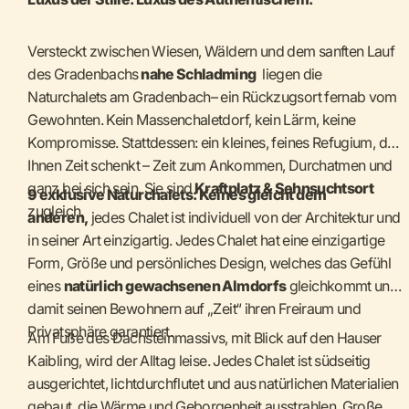
Versteckt zwischen Wiesen, Wäldern und dem sanften Lauf
des Gradenbachs
nahe Schladming
liegen die
Naturchalets am Gradenbach– ein Rückzugsort fernab vom
Gewohnten. Kein Massenchaletdorf, kein Lärm, keine
Kompromisse. Stattdessen: ein kleines, feines Refugium, das
Ihnen Zeit schenkt – Zeit zum Ankommen, Durchatmen und
ganz bei sich sein. Sie sind
Kraftplatz & Sehnsuchtsort
9 exklusive Naturchalets: Keines gleicht dem
zugleich.
anderen,
jedes Chalet ist individuell von der Architektur und
in seiner Art einzigartig. Jedes Chalet hat eine einzigartige
Form, Größe und persönliches Design, welches das Gefühl
eines
natürlich gewachsenen Almdorfs
gleichkommt und
damit seinen Bewohnern auf „Zeit“ ihren Freiraum und
Privatsphäre garantiert.
Am Fuße des Dachsteinmassivs, mit Blick auf den Hauser
Kaibling, wird der Alltag leise. Jedes Chalet ist südseitig
ausgerichtet, lichtdurchflutet und aus natürlichen Materialien
gebaut, die Wärme und Geborgenheit ausstrahlen. Große