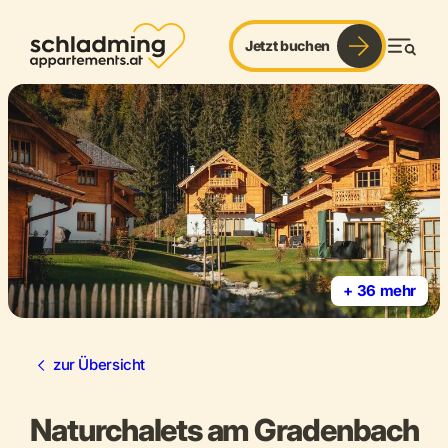
©
©
Jetzt buchen
Men
+ 36 mehr
zur Übersicht
Naturchalets am Gradenbach