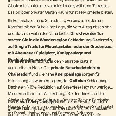
Glasfronten holen die Natur ins Innere, während Terrasse,
Balkon oder privater Garten Raum für stille Momente bieten.
Ihr Ferienchalet nahe Schladming verbindet modernen
Komfort mit der Ruhe einer Lage, die vom Alltag abschirmt –
und doch so viel in der Nähe bietet.
Direkt vor der Tür
starten Sie in die Wanderregion Schladming-Dachstein,
auf Single Trails für Mountainbiker oder der Gradenbach
mit Abenteuer Spielplatz, Kneippanlage und
Gradenbachwasserfall.
Familien
freuen sich über den Naturspielplatz in
unmittelbarer Nähe. Der
private
Naturbadeteich im
Chaletsdorf
und die nahe
Kneippanlage
sorgen für
Erfrischung an warmen Tagen, der
Golfclub
Schladming-
Dachstein (-15% Reduktion auf Greenfee) liegt nur wenige
Minuten entfernt. Im Winter bringt Sie der direkt vor den
Chalets befindliche
Skibus
in kürzester Zeit zur Bergbahn
Das
Slow Living Concep
t ist hier keine Floskel, sondern
Hauser Kaibling – Ihrem Einstieg in die 4-Berge-Skischaukel
gelebte Haltung. Es geht um den Luxus, nichts zu müssen –
mit Planai, Hochwurzen und Reiteralm. Skifahren,
und alles zu dürfen. Um stille Abende am Kamin, tiefe