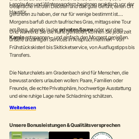
Langlaufen und Winterwandern beginnen praktisch vor der
Gespräche mit den Liebsten und das gute Gefühl, einen Ort
Haustür.
gefunden zu haben, der nur für wenige bestimmt ist.
Morgens barfuß durch taufrisches Gras, mittags eine Tour
am Berg, abends in der
privaten Sauna
oder vor dem
Und während Sie die Ruhe genießen, können Sie jederzeit
Kamin
entspannen – und einfach den Moment genießen.
unsere unzähligen Services in Anspruch nehmen – von
Frühstückskisterl bis Skiticketservice, von Ausflugstipps bis
Transfers.
Die Naturchalets am Gradenbach sind für Menschen, die
bewusst anders urlauben wollen: Paare, Familien oder
Freunde, die echte Privatsphäre, hochwertige Ausstattung
und eine ruhige Lage nahe Schladming schätzen.
Weiterlesen
Unsere Bonusleistungen & Qualitätsversprechen