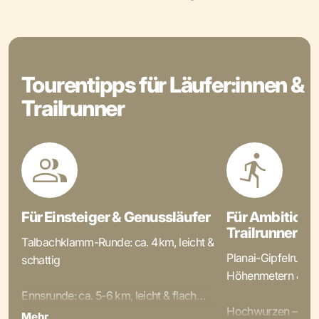
Tourentipps für Läufer:innen &
Trailrunner
Für Einsteiger & Genussläufer
Für Ambitionie
Trailrunner
Talbachklamm-Runde: ca. 4 km, leicht &
Planai-Gipfelrunde:
schattig
Höhenmetern & Aus
Ennsrunde: ca. 5-6 km, leicht & flach
Hochwurzen – Urs
Mehr