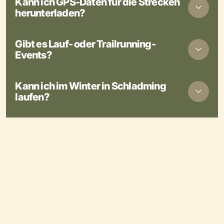
Kann ich GPS-Daten für die Strecken
herunterladen?
Gibt es Lauf- oder Trailrunning-
Events?
Kann ich im Winter in Schladming
laufen?
Wo finde ich geführte Lauftouren
oder Trainings?
Welche Ausrüstung wird fürs
Trailrunning empfohlen?
Gibt es spezielle Angebote für
Läufer in den Unterkünften?