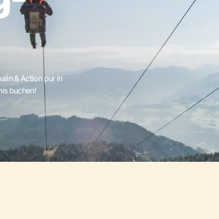
lin & Action pur in
nis buchen!