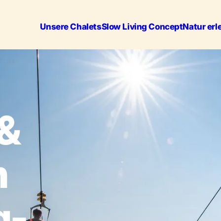
Unsere Chalets
Slow Living Concept
Natur erl
&
n
g-