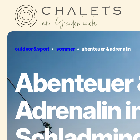
outdoor & sport
•
sommer
•
abenteuer & adrenalin
Abenteuer 
Adrenalin i
Schladmin