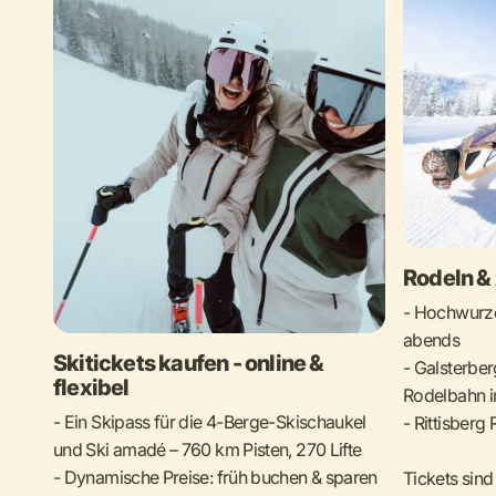
Rodeln &
- Hochwurze
abends
Skitickets kaufen - online &
- Galsterber
flexibel
Rodelbahn 
- Ein Skipass für die 4-Berge-Skischaukel
- Rittisberg
und Ski amadé – 760 km Pisten, 270 Lifte
- Dynamische Preise: früh buchen & sparen
Tickets sind 