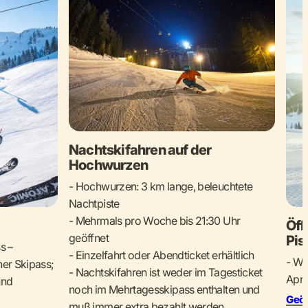
Nachtskifahren auf der
Hochwurzen
- Hochwurzen: 3 km lange, beleuchtete
Nachtpiste
- Mehrmals pro Woche bis 21:30 Uhr
Öff
geöffnet
Pis
s –
- Einzelfahrt oder Abendticket erhältlich
- Wi
her Skipass;
- Nachtskifahren ist weder im Tagesticket
April
und
noch im Mehrtagesskipass enthalten und
Geöf
muß immer extra bezahlt werden.