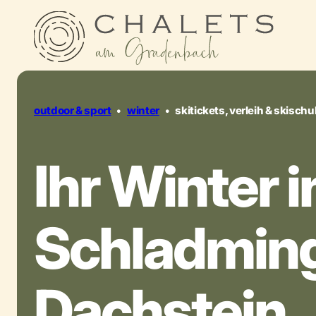
outdoor & sport
•
winter
•
skitickets, verleih & skischu
Ihr Winter i
Schladmin
Dachstein