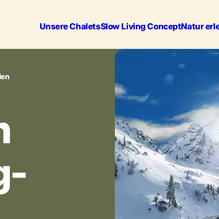
Unsere Chalets
Slow Living Concept
Natur erl
len
n
g-