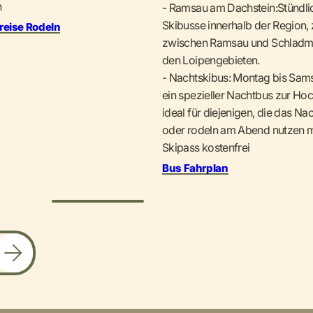
n
- Ramsau am Dachstein:Stündli
Skibusse innerhalb der Region, z
reise Rodeln
zwischen Ramsau und Schladm
den Loipengebieten.
- Nachtskibus: Montag bis Sams
ein spezieller Nachtbus zur Ho
ideal für diejenigen, die das Na
oder rodeln am Abend nutzen m
Skipass kostenfrei
Bus Fahrplan