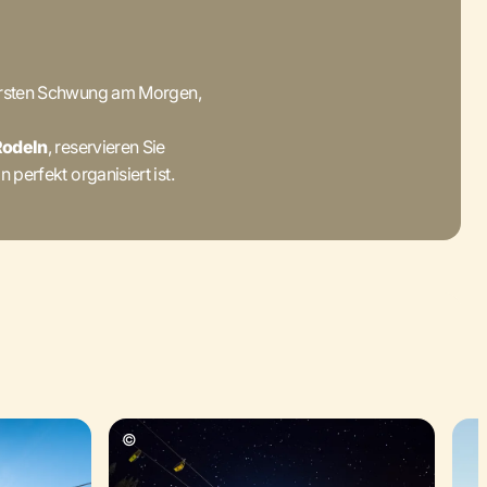
n ersten Schwung am Morgen,
Rodeln
, reservieren Sie
 perfekt organisiert ist.
©