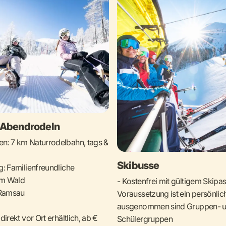
 Abendrodeln
n: 7 km Naturrodelbahn, tags &
Skibusse
g: Familienfreundliche
im Wald
- Kostenfrei mit gültigem Skipas
 Ramsau
Voraussetzung ist ein persönlic
ausgenommen sind Gruppen- 
direkt vor Ort erhältlich, ab €
Schülergruppen