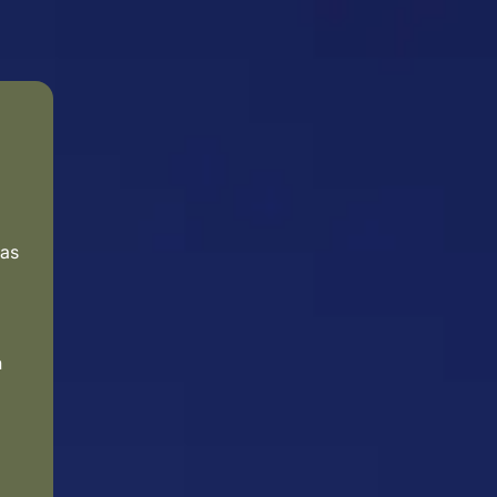
Das
n