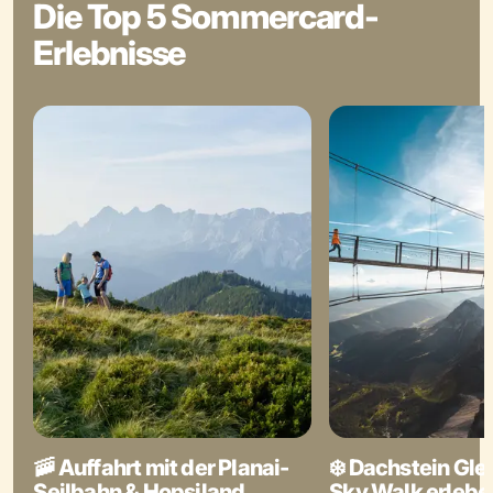
Die Top 5 Sommercard-
Erlebnisse
🚠 Auffahrt mit der Planai-
❄️ Dachstein Gle
Seilbahn & Hopsiland
Sky Walk erlebe