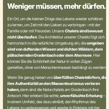
Weniger müssen, mehr dürfen.
Ein Ort, um die kleinen Dinge des Lebens wieder schätzen
zu lernen, um Zeit mit den Lieben zu verbringen - mit der
Familie oder mit Freunden. Unsere
Chalets sind bewusst
nicht überlaufen
. Die Architektur unserer Chalets fügt sich
harmonisch in die natürliche Umgebung ein, die
umgeben
sind von duftenden Wiesen und dichten Wäldern, dem
plätschernden Gradenbach oder dem Ahornsee
. Hier
können Sie die Schönheit der Natur in vollen Zügen
genießen, ohne von Menschenmassen bedrängt zu werden.
Wenn Sie genug haben von
überfüllten Chaletdörfern, die
ihre Authentizität an den Massentourismus verloren
haben,
dann sind die Naturchalets am Gradenbach Ihre
Antwort. Hier erleben Sie echte,
unverfälschte Erholung
–
in einem Umfeld, das dazu einlädt, den Rhythmus des
Lebens zu verlangsamen und wieder in Einklang mit der