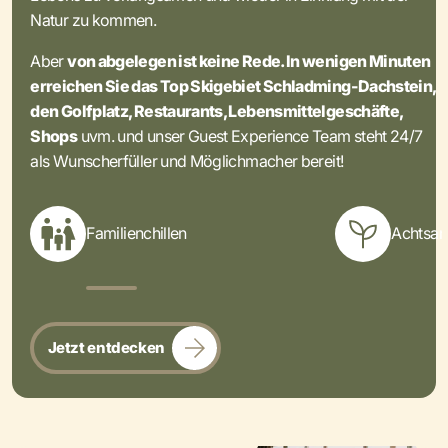
Natur zu kommen.
Aber
von abgelegen ist keine Rede. In wenigen Minuten
erreichen Sie das Top Skigebiet Schladming-Dachstein,
den Golfplatz, Restaurants, Lebensmittelgeschäfte,
Shops
uvm. und unser Guest Experience Team steht 24/7
als Wunscherfüller und Möglichmacher bereit!
Familienchillen
Achtsam
Jetzt entdecken